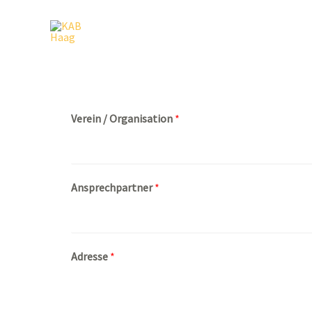
Zum
Inhalt
springen
Verein / Organisation
*
Ansprechpartner
*
Adresse
*